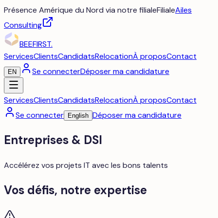
Présence Amérique du Nord via notre filiale
Filiale
Ailes
Consulting
BEEFIRST
.
Services
Clients
Candidats
Relocation
À propos
Contact
Se connecter
Déposer ma candidature
EN
Services
Clients
Candidats
Relocation
À propos
Contact
Se connecter
Déposer ma candidature
English
Entreprises & DSI
Accélérez vos projets IT avec les bons talents
Vos défis, notre expertise